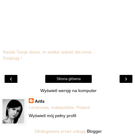
Każde Twoje słowo, to wielka radość dla mnie...
Dziękuję !
‹
›
Strona główna
Wyświetl wersję na komputer
ArtIs
Limanowa, małopolskie, Poland
Wyświetl mój pełny profil
Obsługiwane przez usługę
Blogger
.