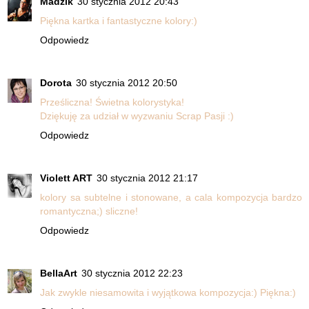
Madzik
30 stycznia 2012 20:43
Piękna kartka i fantastyczne kolory:)
Odpowiedz
Dorota
30 stycznia 2012 20:50
Prześliczna! Świetna kolorystyka!
Dziękuję za udział w wyzwaniu Scrap Pasji :)
Odpowiedz
Violett ART
30 stycznia 2012 21:17
kolory sa subtelne i stonowane, a cala kompozycja bardzo
romantyczna;) sliczne!
Odpowiedz
BellaArt
30 stycznia 2012 22:23
Jak zwykle niesamowita i wyjątkowa kompozycja:) Piękna:)