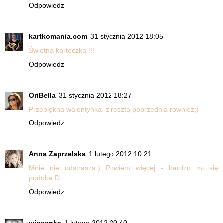
Odpowiedz
kartkomania.com
31 stycznia 2012 18:05
Świetna karteczka !!!
Odpowiedz
OriBella
31 stycznia 2012 18:27
Przepiękna walentynka, z resztą poprzednia również:)
Odpowiedz
Anna Zaprzelska
1 lutego 2012 10:21
Mnie nie odstrasza:) Powiem więcej - bardzo mi się
podoba:D
Odpowiedz
wiosanka
1 lutego 2012 20:40