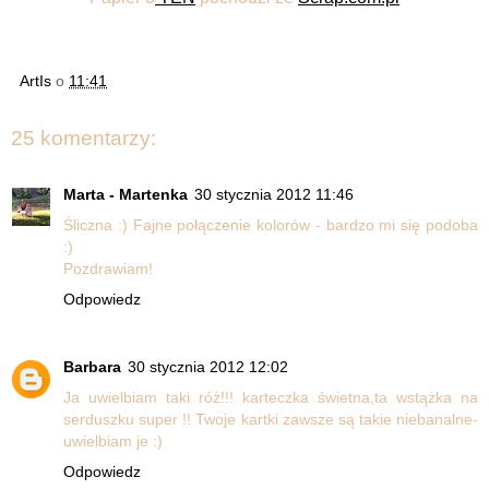
ArtIs
o
11:41
25 komentarzy:
Marta - Martenka
30 stycznia 2012 11:46
Śliczna :) Fajne połączenie kolorów - bardzo mi się podoba
:)
Pozdrawiam!
Odpowiedz
Barbara
30 stycznia 2012 12:02
Ja uwielbiam taki róż!!! karteczka świetna,ta wstążka na
serduszku super !! Twoje kartki zawsze są takie niebanalne-
uwielbiam je :)
Odpowiedz