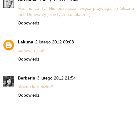
Nie, no co Ty! Nie odstrasza, wręcz przyciąga :-) Śliczna
jest! Do twarzy jej w tych pastelach :-)
Odpowiedz
Lakuna
2 lutego 2012 00:08
cudowna jest!
Odpowiedz
Berberis
3 lutego 2012 21:54
śliczna karteczka!!
Odpowiedz