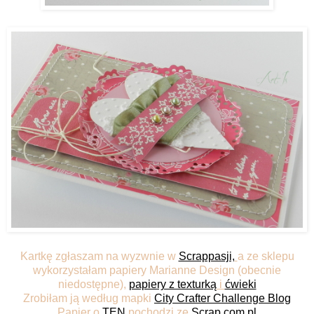
Kartkę zgłaszam na wyzwnie w
Scrappasji,
a ze sklepu
wykorzystałam papiery Marianne Design (obecnie
niedostępne),
papiery z texturką
i
ćwieki
Zrobiłam ją według mapki
City Crafter Challenge Blog
Papier o
TEN
pochodzi ze
Scrap.com.pl